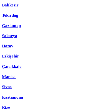
Balıkesir
Tekirdağ
Gaziantep
Sakarya
Hatay
Eskişehir
Çanakkale
Manisa
Sivas
Kastamonu
Rize