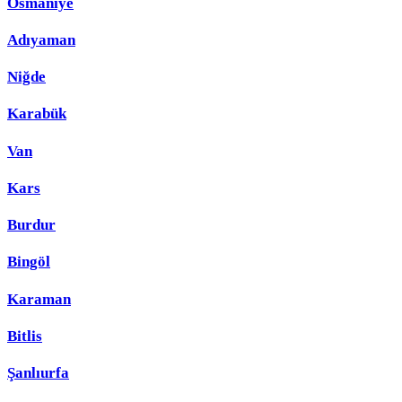
Osmaniye
Adıyaman
Niğde
Karabük
Van
Kars
Burdur
Bingöl
Karaman
Bitlis
Şanlıurfa