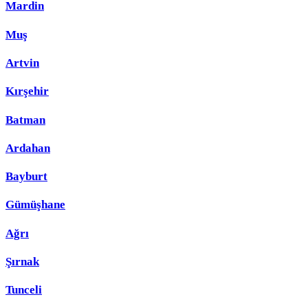
Mardin
Muş
Artvin
Kırşehir
Batman
Ardahan
Bayburt
Gümüşhane
Ağrı
Şırnak
Tunceli