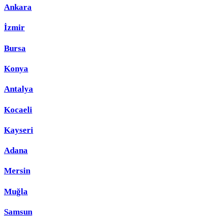
Ankara
İzmir
Bursa
Konya
Antalya
Kocaeli
Kayseri
Adana
Mersin
Muğla
Samsun