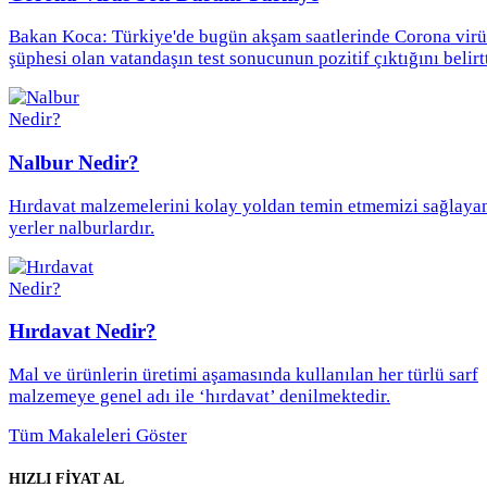
Bakan Koca: Türkiye'de bugün akşam saatlerinde Corona virü
şüphesi olan vatandaşın test sonucunun pozitif çıktığını belirtt
Nalbur Nedir?
Hırdavat malzemelerini kolay yoldan temin etmemizi sağlaya
yerler nalburlardır.
Hırdavat Nedir?
Mal ve ürünlerin üretimi aşamasında kullanılan her türlü sarf
malzemeye genel adı ile ‘hırdavat’ denilmektedir.
Tüm Makaleleri Göster
HIZLI FİYAT AL