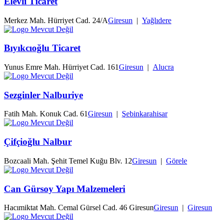
Elevli Ticaret
Merkez Mah. Hürriyet Cad. 24/A
Giresun
|
Yağlıdere
Bıyıkcıoğlu Ticaret
Yunus Emre Mah. Hürriyet Cad. 161
Giresun
|
Alucra
Sezginler Nalburiye
Fatih Mah. Konuk Cad. 61
Giresun
|
Şebinkarahisar
Çifçioğlu Nalbur
Bozcaali Mah. Şehit Temel Kuğu Blv. 12
Giresun
|
Görele
Can Gürsoy Yapı Malzemeleri
Hacımiktat Mah. Cemal Gürsel Cad. 46 Giresun
Giresun
|
Giresun