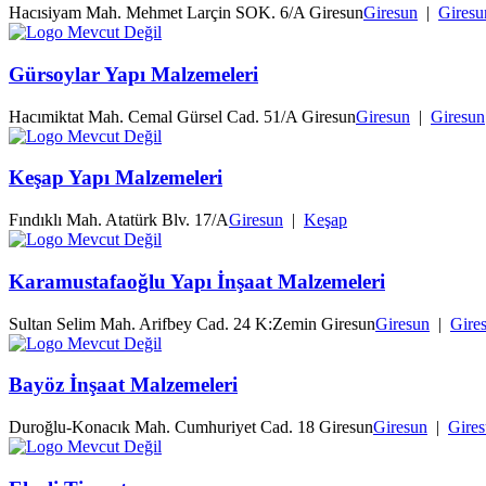
Hacısiyam Mah. Mehmet Larçin SOK. 6/A Giresun
Giresun
|
Giresu
Gürsoylar Yapı Malzemeleri
Hacımiktat Mah. Cemal Gürsel Cad. 51/A Giresun
Giresun
|
Giresun
Keşap Yapı Malzemeleri
Fındıklı Mah. Atatürk Blv. 17/A
Giresun
|
Keşap
Karamustafaoğlu Yapı İnşaat Malzemeleri
Sultan Selim Mah. Arifbey Cad. 24 K:Zemin Giresun
Giresun
|
Gire
Bayöz İnşaat Malzemeleri
Duroğlu-Konacık Mah. Cumhuriyet Cad. 18 Giresun
Giresun
|
Gire