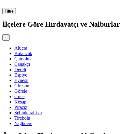
Filtre
İlçelere Göre
Hırdavatçı ve Nalburlar
×
Alucra
Bulancak
Çamoluk
Çanakçı
Dereli
Espiye
Eynesil
Giresun
Görele
Güce
Keşap
Piraziz
Şebinkarahisar
Tirebolu
Yağlıdere