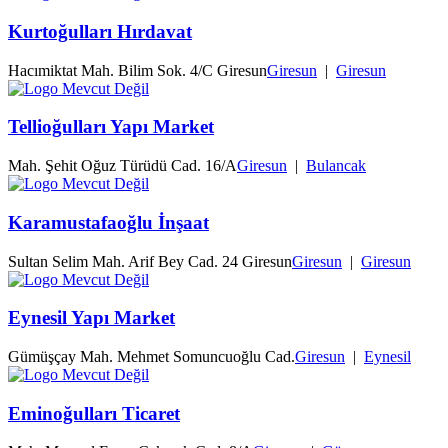
Kurtoğulları Hırdavat
Hacımiktat Mah. Bilim Sok. 4/C Giresun
Giresun
|
Giresun
Tellioğulları Yapı Market
Mah. Şehit Oğuz Türüdü Cad. 16/A
Giresun
|
Bulancak
Karamustafaoğlu İnşaat
Sultan Selim Mah. Arif Bey Cad. 24 Giresun
Giresun
|
Giresun
Eynesil Yapı Market
Gümüşçay Mah. Mehmet Somuncuoğlu Cad.
Giresun
|
Eynesil
Eminoğulları Ticaret