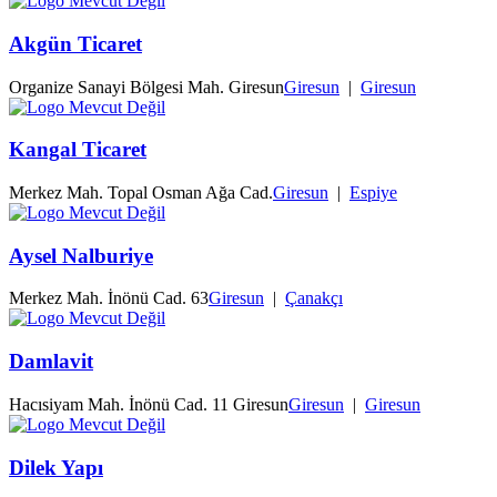
Akgün Ticaret
Organize Sanayi Bölgesi Mah. Giresun
Giresun
|
Giresun
Kangal Ticaret
Merkez Mah. Topal Osman Ağa Cad.
Giresun
|
Espiye
Aysel Nalburiye
Merkez Mah. İnönü Cad. 63
Giresun
|
Çanakçı
Damlavit
Hacısiyam Mah. İnönü Cad. 11 Giresun
Giresun
|
Giresun
Dilek Yapı