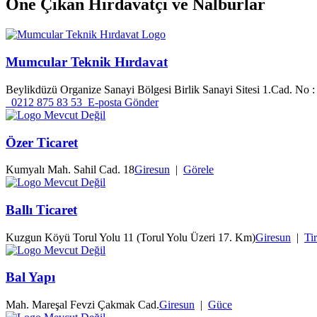
Öne Çıkan
Hırdavatçı ve Nalburlar
Mumcular Teknik Hırdavat
Beylikdüzü Organize Sanayi Bölgesi Birlik Sanayi Sitesi 1.Cad. No :
0212 875 83 53
E-posta Gönder
Özer Ticaret
Kumyalı Mah. Sahil Cad. 18
Giresun
|
Görele
Ballı Ticaret
Kuzgun Köyü Torul Yolu 11 (Torul Yolu Üzeri 17. Km)
Giresun
|
Ti
Bal Yapı
Mah. Mareşal Fevzi Çakmak Cad.
Giresun
|
Güce