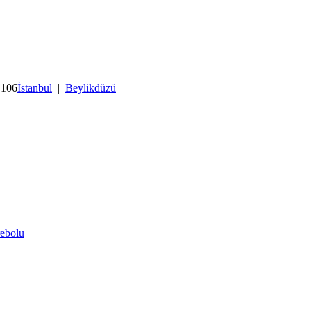
 106
İstanbul
|
Beylikdüzü
rebolu