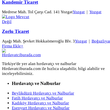
Kandemir Ticaret
Medrese Mah. Tol Çarşı Cad. 141 Yozgat
Yozgat
|
Yozgat
Zorlu Ticaret
Aşağı Mah. Şevket Hokkaömeroğlu Blv. 3
Yozgat
|
Boğazlıya
Firma Ekle
+
Türkiye'de yer alan hırdavatçı ve nalburlar
Hirdavatciburada.com ile hızlıca ulaşabilir, bilgi alabilir ve
inceleyebilirsiniz.
Hırdavatçı ve Nalburlar
Beylikdüzü Hırdavatçı ve Nalburlar
Fatih Hırdavatçı ve Nalburlar
Kadıköy Hırdavatçı ve Nalburlar
Esenyurt Hırdavatçı ve Nalburlar