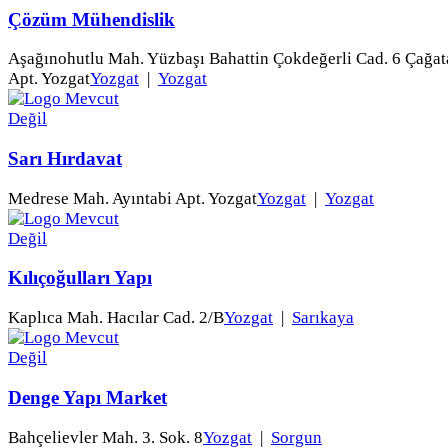
Çözüm Mühendislik
Aşağınohutlu Mah. Yüzbaşı Bahattin Çokdeğerli Cad. 6 Çağat
Apt. Yozgat
Yozgat
|
Yozgat
Sarı Hırdavat
Medrese Mah. Ayıntabi Apt. Yozgat
Yozgat
|
Yozgat
Kılıçoğulları Yapı
Kaplıca Mah. Hacılar Cad. 2/B
Yozgat
|
Sarıkaya
Denge Yapı Market
Bahçelievler Mah. 3. Sok. 8
Yozgat
|
Sorgun