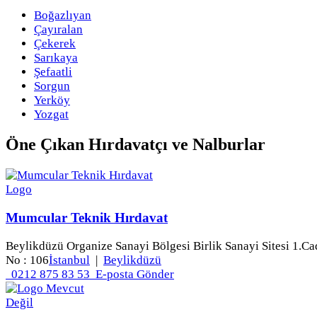
Boğazlıyan
Çayıralan
Çekerek
Sarıkaya
Şefaatli
Sorgun
Yerköy
Yozgat
Öne Çıkan
Hırdavatçı ve Nalburlar
Mumcular Teknik Hırdavat
Beylikdüzü Organize Sanayi Bölgesi Birlik Sanayi Sitesi 1.Ca
No : 106
İstanbul
|
Beylikdüzü
0212 875 83 53
E-posta Gönder