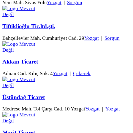
Yeni Mah. Sivas Yolu
Yozgat
|
Sorgun
Tiftiklioğlu Tic.ltd.şti.
Bahçelievler Mah. Cumhuriyet Cad. 29
Yozgat
|
Sorgun
Akkan Ticaret
Adnan Cad. Kılıç Sok. 4
Yozgat
|
Çekerek
Üstündağ Ticaret
Medrese Mah. Tol Çarşı Cad. 10 Yozgat
Yozgat
|
Yozgat
Macit Ticaret