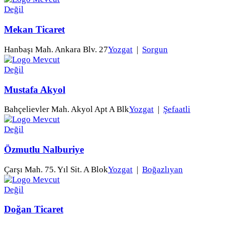
Mekan Ticaret
Hanbaşı Mah. Ankara Blv. 27
Yozgat
|
Sorgun
Mustafa Akyol
Bahçelievler Mah. Akyol Apt A Blk
Yozgat
|
Şefaatli
Özmutlu Nalburiye
Çarşı Mah. 75. Yıl Sit. A Blok
Yozgat
|
Boğazlıyan
Doğan Ticaret