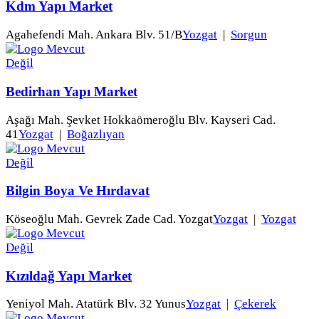
Kdm Yapı Market
Agahefendi Mah. Ankara Blv. 51/B
Yozgat
|
Sorgun
Bedirhan Yapı Market
Aşağı Mah. Şevket Hokkaömeroğlu Blv. Kayseri Cad.
41
Yozgat
|
Boğazlıyan
Bilgin Boya Ve Hırdavat
Köseoğlu Mah. Gevrek Zade Cad. Yozgat
Yozgat
|
Yozgat
Kızıldağ Yapı Market
Yeniyol Mah. Atatürk Blv. 32 Yunus
Yozgat
|
Çekerek