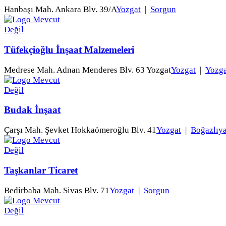
Hanbaşı Mah. Ankara Blv. 39/A
Yozgat
|
Sorgun
Tüfekçioğlu İnşaat Malzemeleri
Medrese Mah. Adnan Menderes Blv. 63 Yozgat
Yozgat
|
Yozga
Budak İnşaat
Çarşı Mah. Şevket Hokkaömeroğlu Blv. 41
Yozgat
|
Boğazlıy
Taşkanlar Ticaret
Bedirbaba Mah. Sivas Blv. 71
Yozgat
|
Sorgun