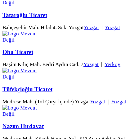
Tataroğlu Ticaret
Bahçeşehir Mah. Hilal 4. Sok. Yozgat
Yozgat
|
Yozgat
Oba Ticaret
Haşim Kılıç Mah. Bedri Aydın Cad. 7
Yozgat
|
Yerköy
Tüfekçioğlu Ticaret
Medrese Mah. (Tol Çarşı İçinde) Yozgat
Yozgat
|
Yozgat
Nazım Hırdavat
Medrese Mah. Küçük Hamam Sok. 9/A Asım Bektaş Apt.