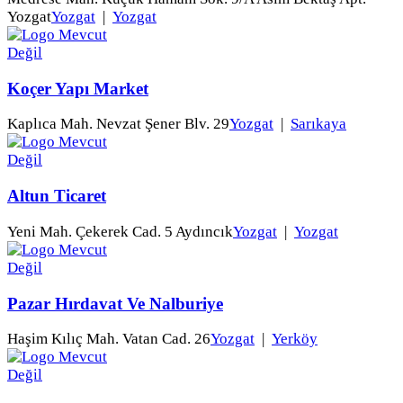
Yozgat
Yozgat
|
Yozgat
Koçer Yapı Market
Kaplıca Mah. Nevzat Şener Blv. 29
Yozgat
|
Sarıkaya
Altun Ticaret
Yeni Mah. Çekerek Cad. 5 Aydıncık
Yozgat
|
Yozgat
Pazar Hırdavat Ve Nalburiye
Haşim Kılıç Mah. Vatan Cad. 26
Yozgat
|
Yerköy