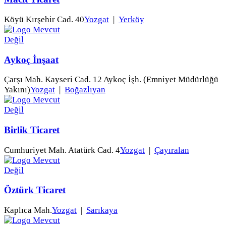
Köyü Kırşehir Cad. 40
Yozgat
|
Yerköy
Aykoç İnşaat
Çarşı Mah. Kayseri Cad. 12 Aykoç İşh. (Emniyet Müdürlüğü
Yakını)
Yozgat
|
Boğazlıyan
Birlik Ticaret
Cumhuriyet Mah. Atatürk Cad. 4
Yozgat
|
Çayıralan
Öztürk Ticaret
Kaplıca Mah.
Yozgat
|
Sarıkaya