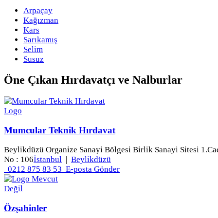
Arpaçay
Kağızman
Kars
Sarıkamış
Selim
Susuz
Öne Çıkan
Hırdavatçı ve Nalburlar
Mumcular Teknik Hırdavat
Beylikdüzü Organize Sanayi Bölgesi Birlik Sanayi Sitesi 1.Ca
No : 106
İstanbul
|
Beylikdüzü
0212 875 83 53
E-posta Gönder
Özşahinler