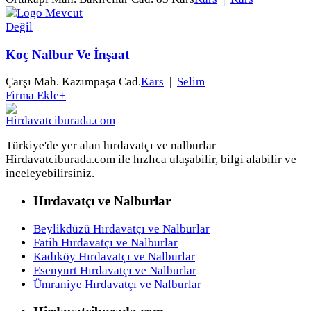
Koç Nalbur Ve İnşaat
Çarşı Mah. Kazımpaşa Cad.
Kars
|
Selim
Firma Ekle
+
Türkiye'de yer alan hırdavatçı ve nalburlar
Hirdavatciburada.com ile hızlıca ulaşabilir, bilgi alabilir ve
inceleyebilirsiniz.
Hırdavatçı ve Nalburlar
Beylikdüzü Hırdavatçı ve Nalburlar
Fatih Hırdavatçı ve Nalburlar
Kadıköy Hırdavatçı ve Nalburlar
Esenyurt Hırdavatçı ve Nalburlar
Ümraniye Hırdavatçı ve Nalburlar