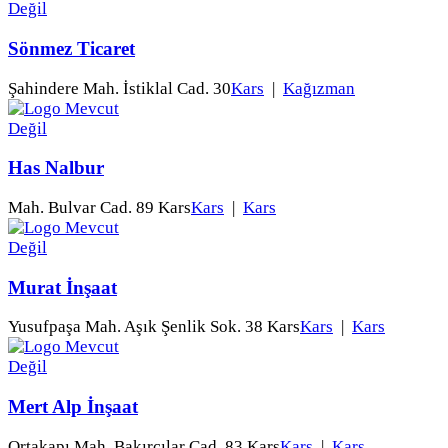
Sönmez Ticaret
Şahindere Mah. İstiklal Cad. 30
Kars
|
Kağızman
Has Nalbur
Mah. Bulvar Cad. 89 Kars
Kars
|
Kars
Murat İnşaat
Yusufpaşa Mah. Aşık Şenlik Sok. 38 Kars
Kars
|
Kars
Mert Alp İnşaat
Ortakapı Mah. Bakırcılar Cad. 83 Kars
Kars
|
Kars