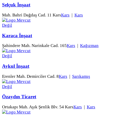
Selçuk İnşaat
Mah. Bahri Dağdaş Cad. 11 Kars
Kars
|
Kars
Karaca İnşaat
Şahindere Mah. Narinkale Cad. 165
Kars
|
Kağızman
Aykul İnşaat
Erenler Mah. Demirciler Cad. 8
Kars
|
Sarıkamış
Özaydın Ticaret
Ortakapı Mah. Aşık Şenlik Blv. 54 Kars
Kars
|
Kars