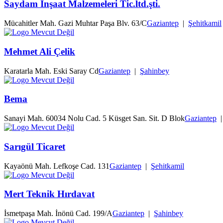
Saydam İnşaat Malzemeleri Tic.ltd.şti.
Mücahitler Mah. Gazi Muhtar Paşa Blv. 63/C
Gaziantep
|
Şehitkamil
Mehmet Ali Çelik
Karatarla Mah. Eski Saray Cd
Gaziantep
|
Şahinbey
Bema
Sanayi Mah. 60034 Nolu Cad. 5 Küsget San. Sit. D Blok
Gaziantep
Sarıgül Ticaret
Kayaönü Mah. Lefkoşe Cad. 131
Gaziantep
|
Şehitkamil
Mert Teknik Hırdavat
İsmetpaşa Mah. İnönü Cad. 199/A
Gaziantep
|
Şahinbey