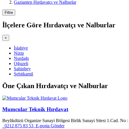
Gaziantep Hırdavatçı ve Nalburlar
Filtre
İlçelere Göre
Hırdavatçı ve Nalburlar
×
İslahiye
Nizip
Nurdağı
Oğuzeli
Şahinbey
Şehitkamil
Öne Çıkan
Hırdavatçı ve Nalburlar
Mumcular Teknik Hırdavat
Beylikdüzü Organize Sanayi Bölgesi Birlik Sanayi Sitesi 1.Cad. No :
0212 875 83 53
E-posta Gönder