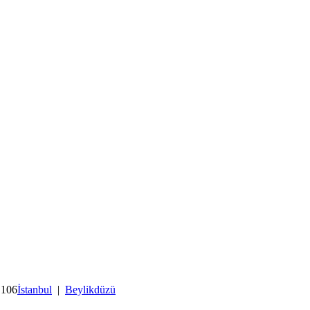
 106
İstanbul
|
Beylikdüzü