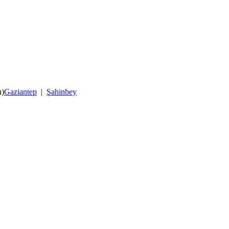
ı)
Gaziantep
|
Şahinbey