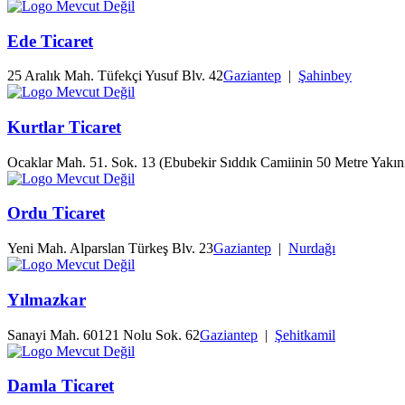
Ede Ticaret
25 Aralık Mah. Tüfekçi Yusuf Blv. 42
Gaziantep
|
Şahinbey
Kurtlar Ticaret
Ocaklar Mah. 51. Sok. 13 (Ebubekir Sıddık Camiinin 50 Metre Yakın
Ordu Ticaret
Yeni Mah. Alparslan Türkeş Blv. 23
Gaziantep
|
Nurdağı
Yılmazkar
Sanayi Mah. 60121 Nolu Sok. 62
Gaziantep
|
Şehitkamil
Damla Ticaret