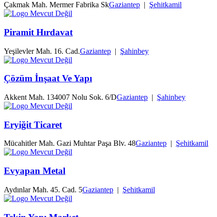
Çakmak Mah. Mermer Fabrika Sk
Gaziantep
|
Şehitkamil
Piramit Hırdavat
Yeşilevler Mah. 16. Cad.
Gaziantep
|
Şahinbey
Çözüm İnşaat Ve Yapı
Akkent Mah. 134007 Nolu Sok. 6/D
Gaziantep
|
Şahinbey
Eryiğit Ticaret
Mücahitler Mah. Gazi Muhtar Paşa Blv. 48
Gaziantep
|
Şehitkamil
Evyapan Metal
Aydınlar Mah. 45. Cad. 5
Gaziantep
|
Şehitkamil