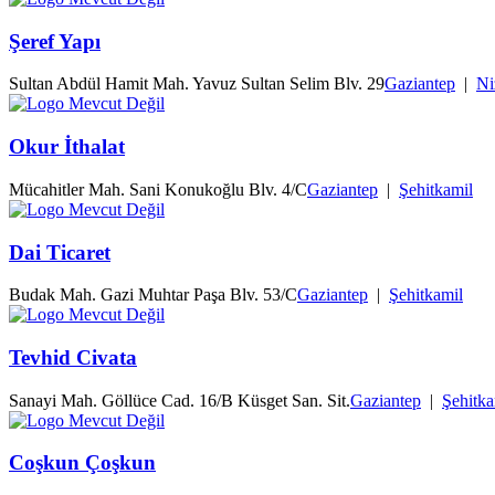
Şeref Yapı
Sultan Abdül Hamit Mah. Yavuz Sultan Selim Blv. 29
Gaziantep
|
Ni
Okur İthalat
Mücahitler Mah. Sani Konukoğlu Blv. 4/C
Gaziantep
|
Şehitkamil
Dai Ticaret
Budak Mah. Gazi Muhtar Paşa Blv. 53/C
Gaziantep
|
Şehitkamil
Tevhid Civata
Sanayi Mah. Göllüce Cad. 16/B Küsget San. Sit.
Gaziantep
|
Şehitka
Coşkun Çoşkun