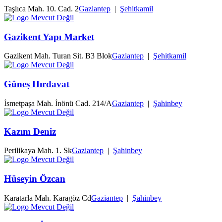
Taşlıca Mah. 10. Cad. 2
Gaziantep
|
Şehitkamil
Gazikent Yapı Market
Gazikent Mah. Turan Sit. B3 Blok
Gaziantep
|
Şehitkamil
Güneş Hırdavat
İsmetpaşa Mah. İnönü Cad. 214/A
Gaziantep
|
Şahinbey
Kazım Deniz
Perilikaya Mah. 1. Sk
Gaziantep
|
Şahinbey
Hüseyin Özcan
Karatarla Mah. Karagöz Cd
Gaziantep
|
Şahinbey