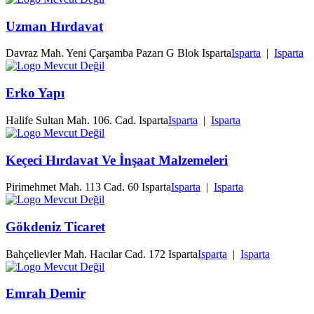
Uzman Hırdavat
Davraz Mah. Yeni Çarşamba Pazarı G Blok Isparta
Isparta
|
Isparta
Erko Yapı
Halife Sultan Mah. 106. Cad. Isparta
Isparta
|
Isparta
Keçeci Hırdavat Ve İnşaat Malzemeleri
Pirimehmet Mah. 113 Cad. 60 Isparta
Isparta
|
Isparta
Gökdeniz Ticaret
Bahçelievler Mah. Hacılar Cad. 172 Isparta
Isparta
|
Isparta
Emrah Demir