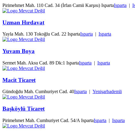
Pirimehmet Mah. 110 Cad. 34 (İrfan Camii Karşısı) Isparta
Isparta
|
I
Uzman Hırdavat
Yayla Mah. 130 Tokoğlu Cad. 22 Isparta
Isparta
|
Isparta
Yuvam Boya
Sermet Mah. Aksu Cad. 89 Dk:1 Isparta
Isparta
|
Isparta
Macit Ticaret
Gündoğdu Mah. Cumhuriyet Cad. 40
Isparta
|
Yenişarbademli
Başköylü Ticaret
Pirimehmet Mah. Cumhuriyet Cad. 54/A Isparta
Isparta
|
Isparta