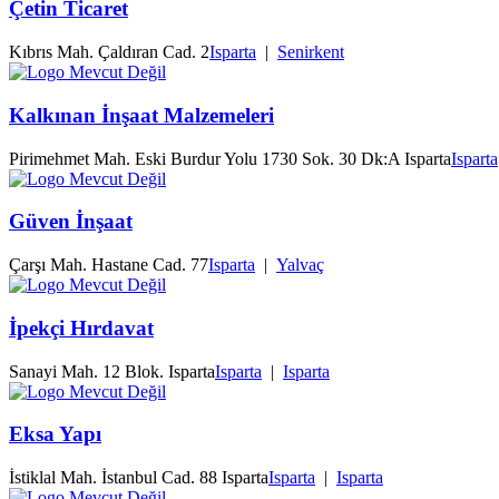
Çetin Ticaret
Kıbrıs Mah. Çaldıran Cad. 2
Isparta
|
Senirkent
Kalkınan İnşaat Malzemeleri
Pirimehmet Mah. Eski Burdur Yolu 1730 Sok. 30 Dk:A Isparta
Isparta
Güven İnşaat
Çarşı Mah. Hastane Cad. 77
Isparta
|
Yalvaç
İpekçi Hırdavat
Sanayi Mah. 12 Blok. Isparta
Isparta
|
Isparta
Eksa Yapı
İstiklal Mah. İstanbul Cad. 88 Isparta
Isparta
|
Isparta