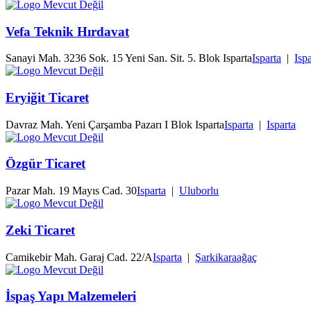
Vefa Teknik Hırdavat
Sanayi Mah. 3236 Sok. 15 Yeni San. Sit. 5. Blok Isparta
Isparta
|
Ispa
Eryiğit Ticaret
Davraz Mah. Yeni Çarşamba Pazarı I Blok Isparta
Isparta
|
Isparta
Özgür Ticaret
Pazar Mah. 19 Mayıs Cad. 30
Isparta
|
Uluborlu
Zeki Ticaret
Camikebir Mah. Garaj Cad. 22/A
Isparta
|
Şarkikaraağaç
İspaş Yapı Malzemeleri