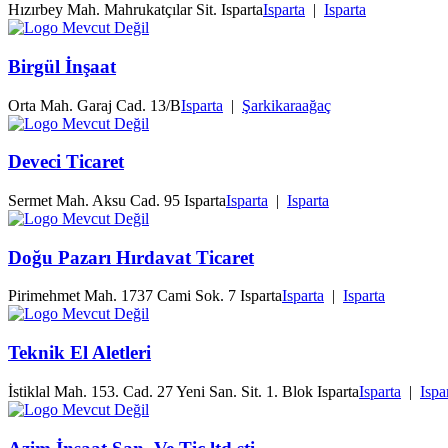
Hızırbey Mah. Mahrukatçılar Sit. Isparta
Isparta
|
Isparta
Birgül İnşaat
Orta Mah. Garaj Cad. 13/B
Isparta
|
Şarkikaraağaç
Deveci Ticaret
Sermet Mah. Aksu Cad. 95 Isparta
Isparta
|
Isparta
Doğu Pazarı Hırdavat Ticaret
Pirimehmet Mah. 1737 Cami Sok. 7 Isparta
Isparta
|
Isparta
Teknik El Aletleri
İstiklal Mah. 153. Cad. 27 Yeni San. Sit. 1. Blok Isparta
Isparta
|
Ispa