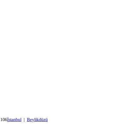
 106
İstanbul
|
Beylikdüzü