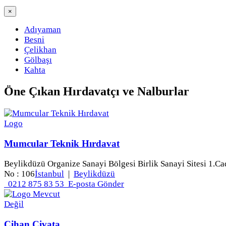
×
Adıyaman
Besni
Çelikhan
Gölbaşı
Kahta
Öne Çıkan
Hırdavatçı ve Nalburlar
Mumcular Teknik Hırdavat
Beylikdüzü Organize Sanayi Bölgesi Birlik Sanayi Sitesi 1.Ca
No : 106
İstanbul
|
Beylikdüzü
0212 875 83 53
E-posta Gönder
Cihan Civata