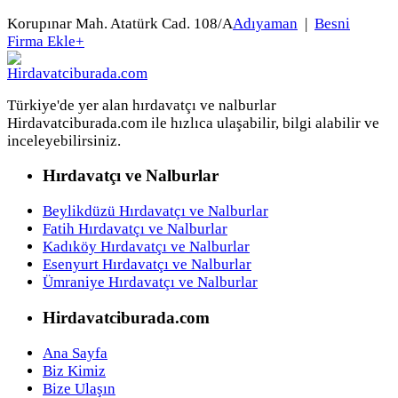
Korupınar Mah. Atatürk Cad. 108/A
Adıyaman
|
Besni
Firma Ekle
+
Türkiye'de yer alan hırdavatçı ve nalburlar
Hirdavatciburada.com ile hızlıca ulaşabilir, bilgi alabilir ve
inceleyebilirsiniz.
Hırdavatçı ve Nalburlar
Beylikdüzü Hırdavatçı ve Nalburlar
Fatih Hırdavatçı ve Nalburlar
Kadıköy Hırdavatçı ve Nalburlar
Esenyurt Hırdavatçı ve Nalburlar
Ümraniye Hırdavatçı ve Nalburlar
Hirdavatciburada.com
Ana Sayfa
Biz Kimiz
Bize Ulaşın