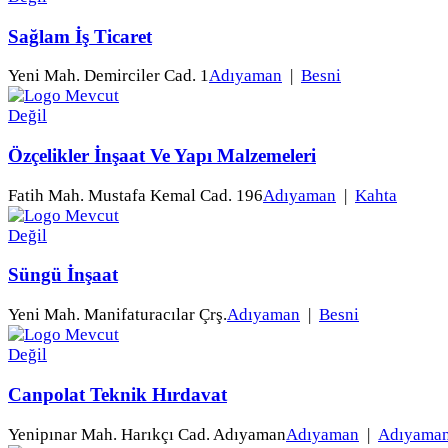
Sağlam İş Ticaret
Yeni Mah. Demirciler Cad. 1
Adıyaman
|
Besni
Özçelikler İnşaat Ve Yapı Malzemeleri
Fatih Mah. Mustafa Kemal Cad. 196
Adıyaman
|
Kahta
Süngü İnşaat
Yeni Mah. Manifaturacılar Çrş.
Adıyaman
|
Besni
Canpolat Teknik Hırdavat
Yenipınar Mah. Harıkçı Cad. Adıyaman
Adıyaman
|
Adıyama