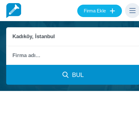
+
Firma Ekle
BUL