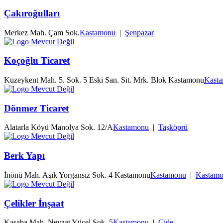
Çakıroğulları
Merkez Mah. Çam Sok.
Kastamonu
|
Şenpazar
Koçoğlu Ticaret
Kuzeykent Mah. 5. Sok. 5 Eski San. Sit. Mrk. Blok Kastamonu
Kast
Dönmez Ticaret
Alatarla Köyü Manolya Sok. 12/A
Kastamonu
|
Taşköprü
Berk Yapı
İnönü Mah. Aşık Yorgansız Sok. 4 Kastamonu
Kastamonu
|
Kastam
Çelikler İnşaat
Kasaba Mah. Nevzat Yücel Sok. 5
Kastamonu
|
Cide