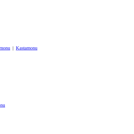
amonu
|
Kastamonu
onu