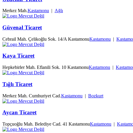
Merkez Mah.
Kastamonu
|
Ağlı
Güvenal Ticaret
Cebrail Mah. Çelikoğlu Sok. 14/A Kastamonu
Kastamonu
|
Kastamo
Kaya Ticaret
Hepkebirler Mah. Eflanili Sok. 10 Kastamonu
Kastamonu
|
Kastamo
Tığlı Ticaret
Merkez Mah. Cumhuriyet Cad.
Kastamonu
|
Bozkurt
Aycan Ticaret
Topçuoğlu Mah. Belediye Cad. 41 Kastamonu
Kastamonu
|
Kastam