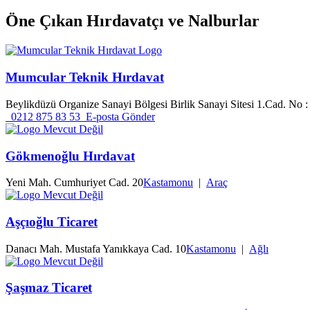
Öne Çıkan
Hırdavatçı ve Nalburlar
Mumcular Teknik Hırdavat
Beylikdüzü Organize Sanayi Bölgesi Birlik Sanayi Sitesi 1.Cad. No :
0212 875 83 53
E-posta Gönder
Gökmenoğlu Hırdavat
Yeni Mah. Cumhuriyet Cad. 20
Kastamonu
|
Araç
Aşçıoğlu Ticaret
Danacı Mah. Mustafa Yanıkkaya Cad. 10
Kastamonu
|
Ağlı
Şaşmaz Ticaret