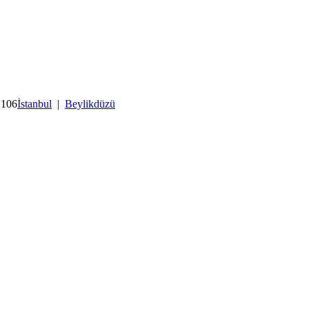
 106
İstanbul
|
Beylikdüzü