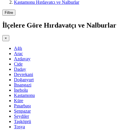
Kastamonu Hırdavatçı ve Nalburlar
Filtre
İlçelere Göre
Hırdavatçı ve Nalburlar
×
Ağlı
Araç
Azdavay
Cide
Daday
Devrekani
Doğanyurt
İhsangazi
İnebolu
Kastamonu
Küre
Pınarbaşı
Şenpazar
Seydiler
Taşköprü
Tosya