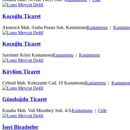
Koçoğlu Ticaret
Akmescit Mah. Araba Pazarı Sok. Kastamonu
Kastamonu
|
Kastamo
Koçoğlu Ticaret
Sarıömer Köyü Kastamonu
Kastamonu
|
Kastamonu
Köylüm Ticaret
Cebrail Mah. Kırkçeşme Cad. 19 Kastamonu
Kastamonu
|
Kastamon
Gündoğdu Ticaret
Kasaba Mah. Vali Muratbey Sok. 4/A
Kastamonu
|
Cide
İşeri Biraderler