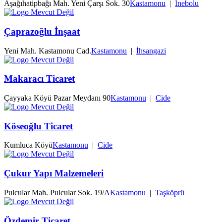
Aşağıhatipbağı Mah. Yeni Çarşı Sok. 30
Kastamonu
|
İnebolu
Çaprazoğlu İnşaat
Yeni Mah. Kastamonu Cad.
Kastamonu
|
İhsangazi
Makaracı Ticaret
Çayyaka Köyü Pazar Meydanı 90
Kastamonu
|
Cide
Köseoğlu Ticaret
Kumluca Köyü
Kastamonu
|
Cide
Çukur Yapı Malzemeleri
Pulcular Mah. Pulcular Sok. 19/A
Kastamonu
|
Taşköprü
Özdemir Ticaret