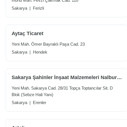
İnönü Mah. Fevzi Çakmak Cad. 110
Sakarya
|
Ferizli
Aytaç Ticaret
Yeni Mah. Ömer Bayraklı Paşa Cad. 23
Sakarya
|
Hendek
Sakarya Şahinler İnşaat Malzemeleri Nalburiye Hırdavat San.tic.ltd.şti.
Yeni Mah. Sakarya Cad. 28/31 Topça Toptancılar Sit. D
Blok (Sebze Hali Yanı)
Sakarya
|
Erenler