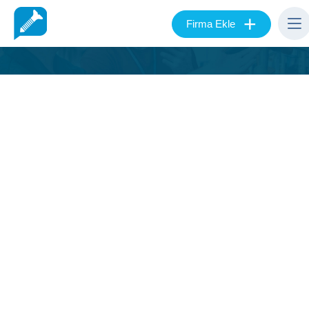
+
Firma Ekle