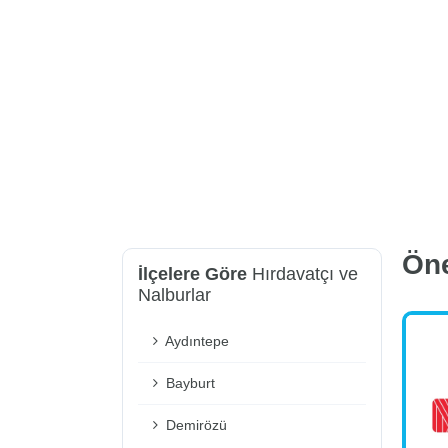
Ön
İlçelere Göre
Hırdavatçı ve
Nalburlar
Aydıntepe
Bayburt
Demirözü