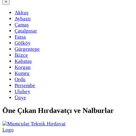
×
Akkuş
Aybastı
Çamaş
Çatalpınar
Fatsa
Gölköy
Gürgentepe
İkizce
Kabataş
Korgan
Kumru
Ordu
Perşembe
Ulubey
Ünye
Öne Çıkan
Hırdavatçı ve Nalburlar