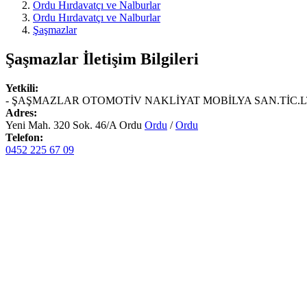
Ordu Hırdavatçı ve Nalburlar
Ordu Hırdavatçı ve Nalburlar
Şaşmazlar
Şaşmazlar
İletişim Bilgileri
Yetkili:
- ŞAŞMAZLAR OTOMOTİV NAKLİYAT MOBİLYA SAN.TİC.LT
Adres:
Yeni Mah. 320 Sok. 46/A Ordu
Ordu
/
Ordu
Telefon:
0452 225 67 09