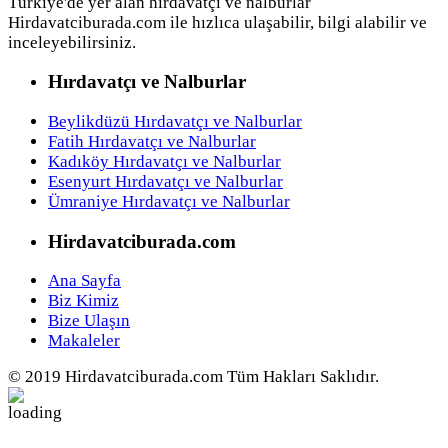
Türkiye'de yer alan hırdavatçı ve nalburlar
Hirdavatciburada.com ile hızlıca ulaşabilir, bilgi alabilir ve
inceleyebilirsiniz.
Hırdavatçı ve Nalburlar
Beylikdüzü Hırdavatçı ve Nalburlar
Fatih Hırdavatçı ve Nalburlar
Kadıköy Hırdavatçı ve Nalburlar
Esenyurt Hırdavatçı ve Nalburlar
Ümraniye Hırdavatçı ve Nalburlar
Hirdavatciburada.com
Ana Sayfa
Biz Kimiz
Bize Ulaşın
Makaleler
© 2019 Hirdavatciburada.com Tüm Hakları Saklıdır.