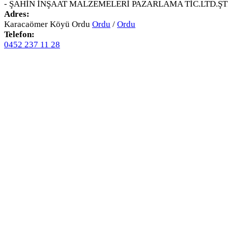
- ŞAHİN İNŞAAT MALZEMELERİ PAZARLAMA TİC.LTD.ŞTİ
Adres:
Karacaömer Köyü Ordu
Ordu
/
Ordu
Telefon:
0452 237 11 28