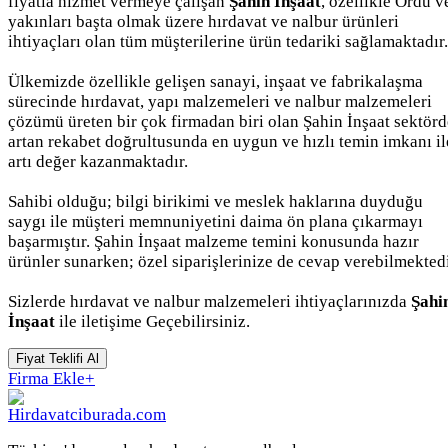
fiyatla hizmet vermeye çalışan
Şahin İnşaat
, özellikle Ordu v
yakınları başta olmak üzere hırdavat ve nalbur ürünleri
ihtiyaçları olan tüm müşterilerine ürün tedariki sağlamaktadır.
Ülkemizde özellikle gelişen sanayi, inşaat ve fabrikalaşma
sürecinde hırdavat, yapı malzemeleri ve nalbur malzemeleri
çözümü üreten bir çok firmadan biri olan Şahin İnşaat sektörd
artan rekabet doğrultusunda en uygun ve hızlı temin imkanı il
artı değer kazanmaktadır.
Sahibi olduğu; bilgi birikimi ve meslek haklarına duyduğu
saygı ile müşteri memnuniyetini daima ön plana çıkarmayı
başarmıştır. Şahin İnşaat malzeme temini konusunda hazır
ürünler sunarken; özel siparişlerinize de cevap verebilmektedi
Sizlerde hırdavat ve nalbur malzemeleri ihtiyaçlarınızda
Şahi
İnşaat
ile iletişime Geçebilirsiniz.
Fiyat Teklifi Al
Firma Ekle
+