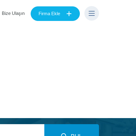
+
Bize Ulaşın
Firma Ekle