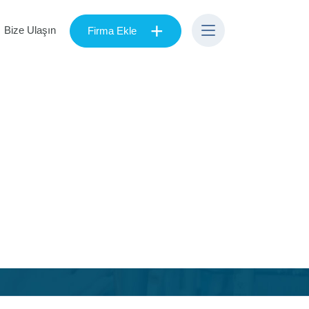
+
Bize Ulaşın
Firma Ekle