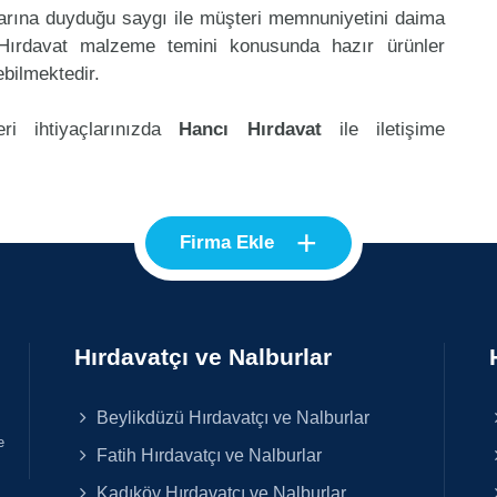
klarına duyduğu saygı ile müşteri memnuniyetini daima
Hırdavat malzeme temini konusunda hazır ürünler
ebilmektedir.
ri ihtiyaçlarınızda
Hancı Hırdavat
ile iletişime
+
Firma Ekle
Hırdavatçı ve Nalburlar
Beylikdüzü Hırdavatçı ve Nalburlar
e
Fatih Hırdavatçı ve Nalburlar
Kadıköy Hırdavatçı ve Nalburlar