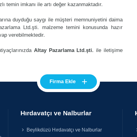
lı temin imkanı ile artı değer kazanmaktadır.
klarına duyduğu saygı ile müşteri memnuniyetini daima
azarlama Ltd.şti. malzeme temini konusunda hazır
vap verebilmektedir.
htiyaçlarınızda
Altay Pazarlama Ltd.şti.
ile iletişime
+
Firma Ekle
Hırdavatçı ve Nalburlar
Beylikdüzü Hırdavatçı ve Nalburlar
e