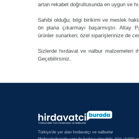
artan rekabet doğrultusunda en uygun ve hız
Sahibi olduğu; bilgi birikimi ve meslek ha
ön plana çıkarmayı başarmıştır. Altay P
ürünler sunarken; özel siparişlerinize de ce
Sizlerde hırdavat ve nalbur malzemeleri i
Geçebilirsiniz.
Türkiye'de yer alan hırdavatçı ve nalburlar
Hirdavatciburada.com ile hızlıca ulaşabilir, bilgi alabilir v