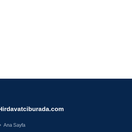
Hirdavatciburada.com
Ana Sayfa