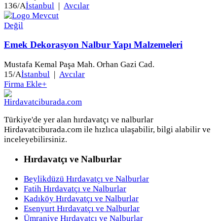
136/A
İstanbul
|
Avcılar
Emek Dekorasyon Nalbur Yapı Malzemeleri
Mustafa Kemal Paşa Mah. Orhan Gazi Cad.
15/A
İstanbul
|
Avcılar
Firma Ekle
+
Türkiye'de yer alan hırdavatçı ve nalburlar
Hirdavatciburada.com ile hızlıca ulaşabilir, bilgi alabilir ve
inceleyebilirsiniz.
Hırdavatçı ve Nalburlar
Beylikdüzü Hırdavatçı ve Nalburlar
Fatih Hırdavatçı ve Nalburlar
Kadıköy Hırdavatçı ve Nalburlar
Esenyurt Hırdavatçı ve Nalburlar
Ümraniye Hırdavatçı ve Nalburlar