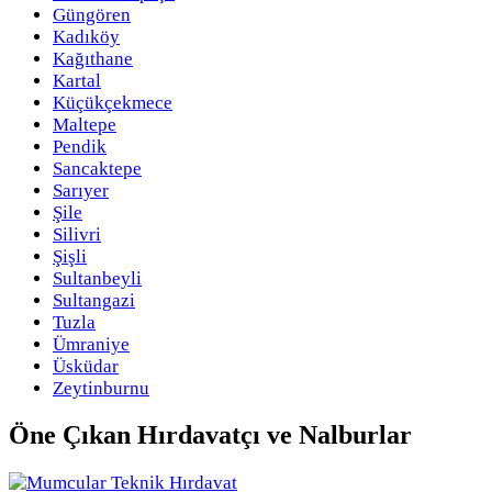
Güngören
Kadıköy
Kağıthane
Kartal
Küçükçekmece
Maltepe
Pendik
Sancaktepe
Sarıyer
Şile
Silivri
Şişli
Sultanbeyli
Sultangazi
Tuzla
Ümraniye
Üsküdar
Zeytinburnu
Öne Çıkan
Hırdavatçı ve Nalburlar