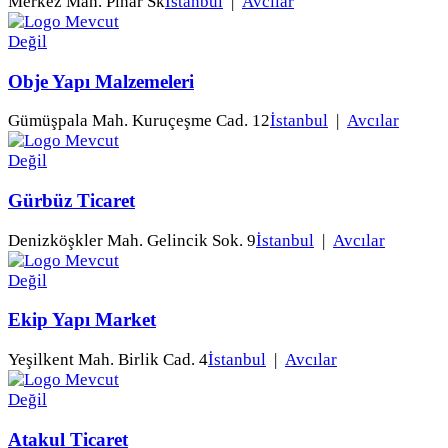
Merkez Mah. Pınar Sk
İstanbul
|
Avcılar
Obje Yapı Malzemeleri
Gümüşpala Mah. Kuruçeşme Cad. 12
İstanbul
|
Avcılar
Gürbüz Ticaret
Denizköşkler Mah. Gelincik Sok. 9
İstanbul
|
Avcılar
Ekip Yapı Market
Yeşilkent Mah. Birlik Cad. 4
İstanbul
|
Avcılar
Atakul Ticaret