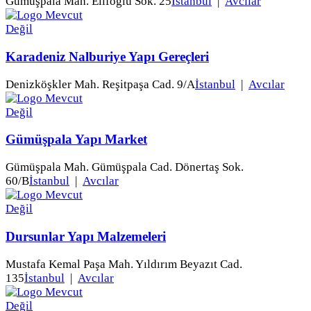
Gümüşpala Mah. Elifoğlu Sok. 25
İstanbul
|
Avcılar
Karadeniz Nalburiye Yapı Gereçleri
Denizköşkler Mah. Reşitpaşa Cad. 9/A
İstanbul
|
Avcılar
Gümüşpala Yapı Market
Gümüşpala Mah. Gümüşpala Cad. Dönertaş Sok.
60/B
İstanbul
|
Avcılar
Dursunlar Yapı Malzemeleri
Mustafa Kemal Paşa Mah. Yıldırım Beyazıt Cad.
135
İstanbul
|
Avcılar