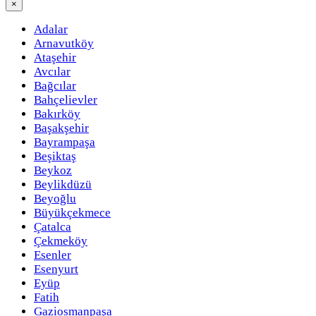
×
Adalar
Arnavutköy
Ataşehir
Avcılar
Bağcılar
Bahçelievler
Bakırköy
Başakşehir
Bayrampaşa
Beşiktaş
Beykoz
Beylikdüzü
Beyoğlu
Büyükçekmece
Çatalca
Çekmeköy
Esenler
Esenyurt
Eyüp
Fatih
Gaziosmanpaşa