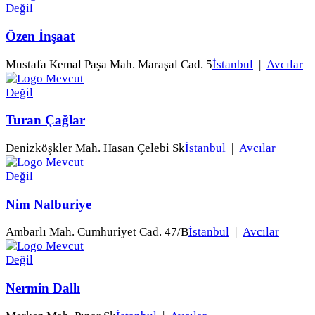
Özen İnşaat
Mustafa Kemal Paşa Mah. Maraşal Cad. 5
İstanbul
|
Avcılar
Turan Çağlar
Denizköşkler Mah. Hasan Çelebi Sk
İstanbul
|
Avcılar
Nim Nalburiye
Ambarlı Mah. Cumhuriyet Cad. 47/B
İstanbul
|
Avcılar
Nermin Dallı