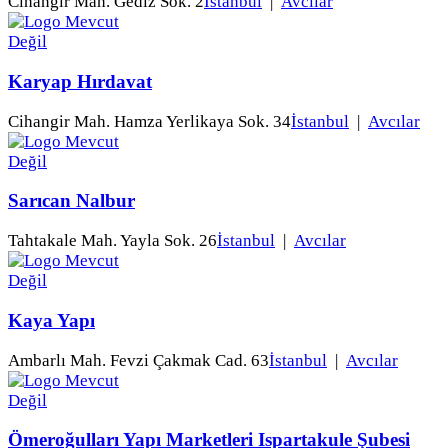
Cihangir Mah. Gediz Sok. 2
İstanbul
|
Avcılar
Karyap Hırdavat
Cihangir Mah. Hamza Yerlikaya Sok. 34
İstanbul
|
Avcılar
Sarıcan Nalbur
Tahtakale Mah. Yayla Sok. 26
İstanbul
|
Avcılar
Kaya Yapı
Ambarlı Mah. Fevzi Çakmak Cad. 63
İstanbul
|
Avcılar
Ömeroğulları Yapı Marketleri Ispartakule Şubesi