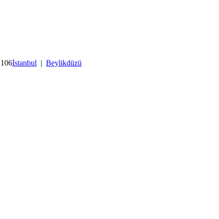
 106
İstanbul
|
Beylikdüzü