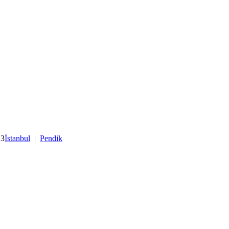
13
İstanbul
|
Pendik