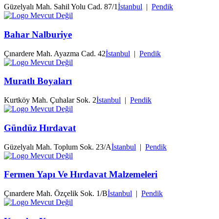
Güzelyalı Mah. Sahil Yolu Cad. 87/1
İstanbul
|
Pendik
Bahar Nalburiye
Çınardere Mah. Ayazma Cad. 42
İstanbul
|
Pendik
Muratlı Boyaları
Kurtköy Mah. Çuhalar Sok. 2
İstanbul
|
Pendik
Gündüz Hırdavat
Güzelyalı Mah. Toplum Sok. 23/A
İstanbul
|
Pendik
Fermen Yapı Ve Hırdavat Malzemeleri
Çınardere Mah. Özçelik Sok. 1/B
İstanbul
|
Pendik