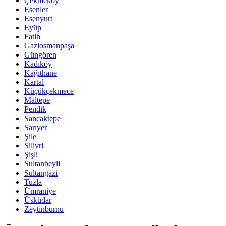
Çekmeköy
Esenler
Esenyurt
Eyüp
Fatih
Gaziosmanpaşa
Güngören
Kadıköy
Kağıthane
Kartal
Küçükçekmece
Maltepe
Pendik
Sancaktepe
Sarıyer
Şile
Silivri
Şişli
Sultanbeyli
Sultangazi
Tuzla
Ümraniye
Üsküdar
Zeytinburnu