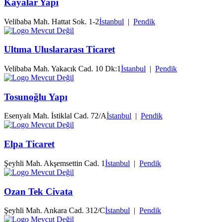
Kayalar Yapı
Velibaba Mah. Hattat Sok. 1-2
İstanbul
|
Pendik
Ultıma Uluslararası Ticaret
Velibaba Mah. Yakacık Cad. 10 Dk:1
İstanbul
|
Pendik
Tosunoğlu Yapı
Esenyalı Mah. İstiklal Cad. 72/A
İstanbul
|
Pendik
Elpa Ticaret
Şeyhli Mah. Akşemsettin Cad. 1
İstanbul
|
Pendik
Ozan Tek Civata
Şeyhli Mah. Ankara Cad. 312/C
İstanbul
|
Pendik