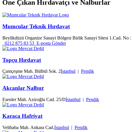
Öne Çıkan
Hırdavatçı ve Nalburlar
Mumcular Teknik Hırdavat
Beylikdüzü Organize Sanayi Bölgesi Birlik Sanayi Sitesi 1.Cad. No :
0212 875 83 53
E-posta Gönder
Topçu Hırdavat
Çamçeşme Mah. Bülbül Sok. 2
İstanbul
|
Pendik
Akcanlar Nalbur
Esenler Mah. Azizoğlu Cad. 25/D
İstanbul
|
Pendik
Karaca Hafriyat
Velibaba Mah. Ankara Cad.
İstanbul
|
Pendik