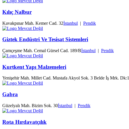
Kılıç Nalbur
Kavakpınar Mah. Kemer Cad. 32
İstanbul
|
Pendik
Giztek Endüstri Ve Tesisat Sistemleri
Çamçeşme Mah. Cemal Gürsel Cad. 189/B
İstanbul
|
Pendik
Kurtkent Yapı Malzemeleri
Yenişehir Mah. Millet Cad. Mustafa Akyol Sok. 3 Belde İş Mrk. Dk:
Gabra
Güzelyalı Mah. Bizim Sok. 30
İstanbul
|
Pendik
Rota Hırdavatçılık