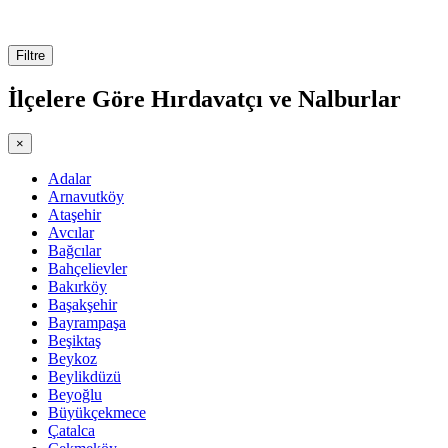
Filtre
İlçelere Göre
Hırdavatçı ve Nalburlar
×
Adalar
Arnavutköy
Ataşehir
Avcılar
Bağcılar
Bahçelievler
Bakırköy
Başakşehir
Bayrampaşa
Beşiktaş
Beykoz
Beylikdüzü
Beyoğlu
Büyükçekmece
Çatalca