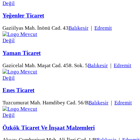
Yeğenler Ticaret
Gaziilyas Mah. İnönü Cad. 43
Balıkesir
|
Edremit
Yaman Ticaret
Gazicelal Mah. Maşat Cad. 458. Sok. 5
Balıkesir
|
Edremit
Enes Ticaret
Tuzcumurat Mah. Hamdibey Cad. 56/B
Balıkesir
|
Edremit
Özkök Ticaret Ve İnşaat Malzemleri
Akçay-Cumhuriyet Mah. Ali İleri Cad. 1/B
Balıkesir
|
Edremit