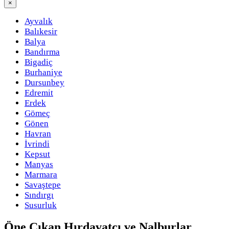
×
Ayvalık
Balıkesir
Balya
Bandırma
Bigadiç
Burhaniye
Dursunbey
Edremit
Erdek
Gömeç
Gönen
Havran
İvrindi
Kepsut
Manyas
Marmara
Savaştepe
Sındırgı
Susurluk
Öne Çıkan
Hırdavatçı ve Nalburlar