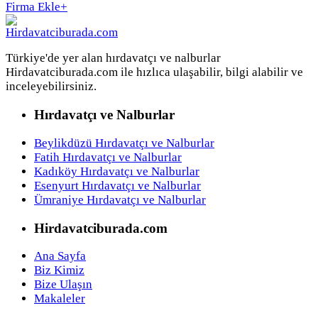
Firma Ekle
+
Türkiye'de yer alan hırdavatçı ve nalburlar
Hirdavatciburada.com ile hızlıca ulaşabilir, bilgi alabilir ve
inceleyebilirsiniz.
Hırdavatçı ve Nalburlar
Beylikdüzü Hırdavatçı ve Nalburlar
Fatih Hırdavatçı ve Nalburlar
Kadıköy Hırdavatçı ve Nalburlar
Esenyurt Hırdavatçı ve Nalburlar
Ümraniye Hırdavatçı ve Nalburlar
Hirdavatciburada.com
Ana Sayfa
Biz Kimiz
Bize Ulaşın
Makaleler