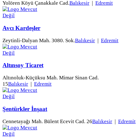
Yolören Köyü Çanakkale Cad.
Balıkesir
|
Edremit
Avcı Kardeşler
Zeytinli-Dalyan Mah. 3080. Sok.
Balıkesir
|
Edremit
Altınsoy Ticaret
Altınoluk-Küçüksu Mah. Mimar Sinan Cad.
15
Balıkesir
|
Edremit
Şentürkler İnşaat
Cennetayağı Mah. Bülent Ecevit Cad. 26
Balıkesir
|
Edremit