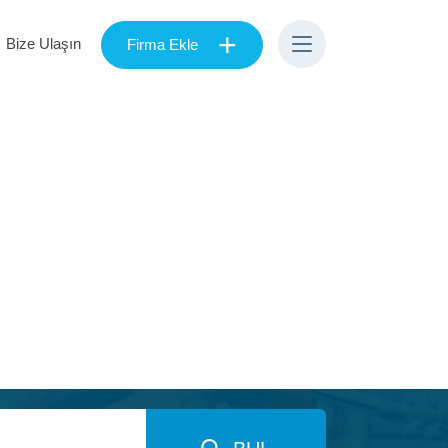
+
Bize Ulaşın
Firma Ekle