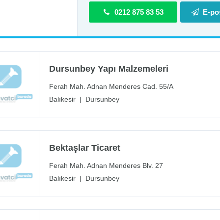
0212 875 83 53
E-po
Dursunbey Yapı Malzemeleri
Ferah Mah. Adnan Menderes Cad. 55/A
Balıkesir
|
Dursunbey
Bektaşlar Ticaret
Ferah Mah. Adnan Menderes Blv. 27
Balıkesir
|
Dursunbey