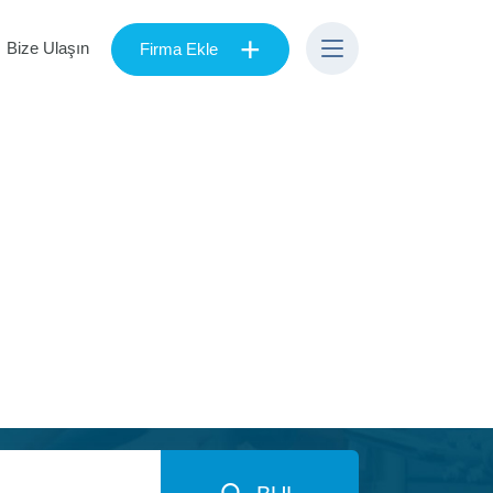
+
Bize Ulaşın
Firma Ekle