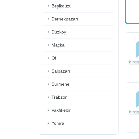
Beşikdüzü
Dernekpazarı
Düzköy
Maçka
Of
Şalpazarı
Sürmene
Trabzon
Vakfıkebir
Yomra