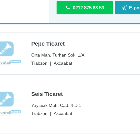
0212 875 83 53
E-po
Pepe Ticaret
Orta Mah. Turhan Sok. 1/A
Trabzon
|
Akçaabat
Seis Ticaret
Yaylacık Mah. Cad. 4 D:1
Trabzon
|
Akçaabat