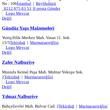
No : 106
İstanbul
|
Beylikdüzü
0212 875 83 53
E-posta Gönder
Gündüz Yapı Malzemeleri
Yeniçiftlik-Merkez Mah. Vatan 11. Sok.
15/5
Tekirdağ
|
Marmaraereğlisi
Zafer Nalburiye
Mustafa Kemal Paşa Mah. Muhtar Yokuşu Sok.
2
Tekirdağ
|
Marmaraereğlisi
Yılmaz Nalburiye
Bahçelievler Mah. Bulvar Cad. 2
Tekirdağ
|
Marmaraereğlisi