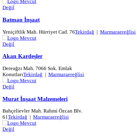
Batman İnşaat
Yeniçiftlik Mah. Hürriyet Cad. 76
Tekirdağ
|
Marmaraereğlisi
Akan Kardeşler
Dereağzı Mah. 7066 Sok. Emlak
Konutları
Tekirdağ
|
Marmaraereğlisi
Murat İnşaat Malzemeleri
Bahçelievler Mah. Rahmi Özcan Blv.
61
Tekirdağ
|
Marmaraereğlisi