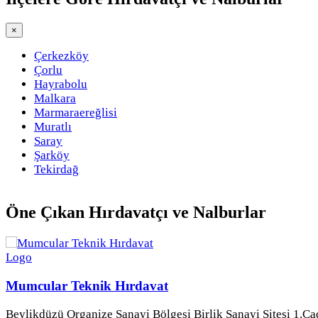
×
Çerkezköy
Çorlu
Hayrabolu
Malkara
Marmaraereğlisi
Muratlı
Saray
Şarköy
Tekirdağ
Öne Çıkan
Hırdavatçı ve Nalburlar
Mumcular Teknik Hırdavat
Beylikdüzü Organize Sanayi Bölgesi Birlik Sanayi Sitesi 1.Ca