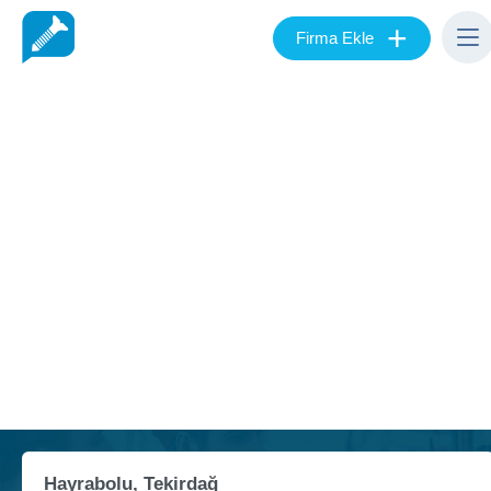
+
Firma Ekle