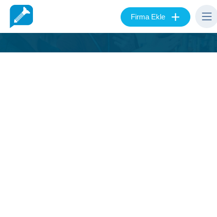
+
Firma Ekle