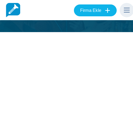
+
Firma Ekle