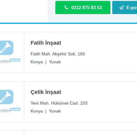
0212 875 83 53
E-po
Fatih İnşaat
Fatih Mah. Akşehir Sok. 165
Konya
|
Yunak
Çelik İnşaat
Yeni Mah. Hükümet Cad. 103
Konya
|
Yunak