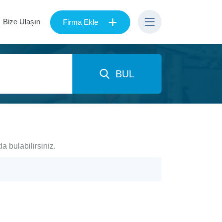
+
Bize Ulaşın
Firma Ekle
BUL
a bulabilirsiniz.