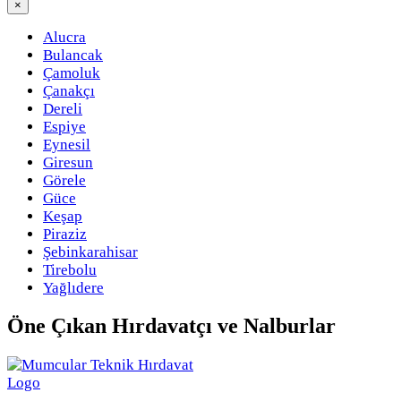
×
Alucra
Bulancak
Çamoluk
Çanakçı
Dereli
Espiye
Eynesil
Giresun
Görele
Güce
Keşap
Piraziz
Şebinkarahisar
Tirebolu
Yağlıdere
Öne Çıkan
Hırdavatçı ve Nalburlar