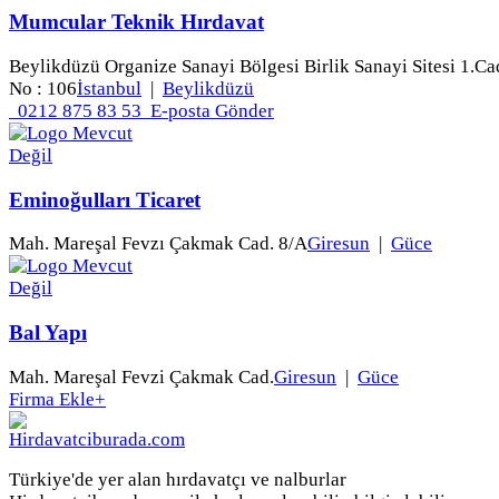
Mumcular Teknik Hırdavat
Beylikdüzü Organize Sanayi Bölgesi Birlik Sanayi Sitesi 1.Ca
No : 106
İstanbul
|
Beylikdüzü
0212 875 83 53
E-posta Gönder
Eminoğulları Ticaret
Mah. Mareşal Fevzı Çakmak Cad. 8/A
Giresun
|
Güce
Bal Yapı
Mah. Mareşal Fevzi Çakmak Cad.
Giresun
|
Güce
Firma Ekle
+
Türkiye'de yer alan hırdavatçı ve nalburlar