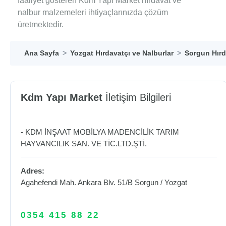
faaliyet gösteren Kdm Yapı Market hırdavat ve
nalbur malzemeleri ihtiyaçlarınızda çözüm
üretmektedir.
Ana Sayfa
Yozgat Hırdavatçı ve Nalburlar
Sorgun Hırd
Kdm Yapı Market
İletişim Bilgileri
- KDM İNŞAAT MOBİLYA MADENCİLİK TARIM
HAYVANCILIK SAN. VE TİC.LTD.ŞTİ.
Adres:
Agahefendi Mah. Ankara Blv. 51/B
Sorgun
/
Yozgat
0354 415 88 22