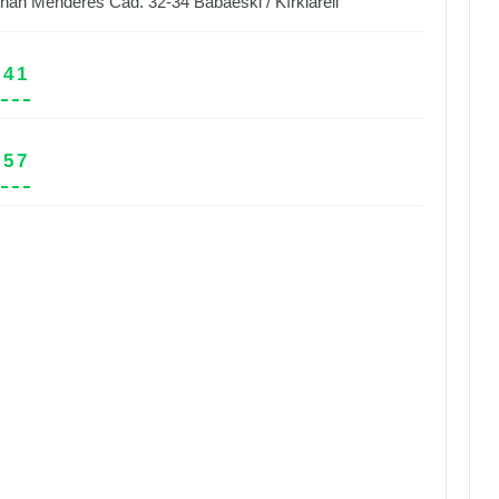
nan Menderes Cad. 32-34
Babaeski
/
Kırklareli
 41
 57