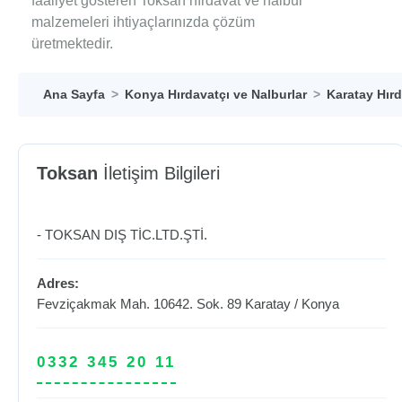
faaliyet gösteren Toksan hırdavat ve nalbur
malzemeleri ihtiyaçlarınızda çözüm
üretmektedir.
Ana Sayfa
Konya Hırdavatçı ve Nalburlar
Karatay Hırd
Toksan
İletişim Bilgileri
- TOKSAN DIŞ TİC.LTD.ŞTİ.
Adres:
Fevziçakmak Mah. 10642. Sok. 89
Karatay
/
Konya
0332 345 20 11