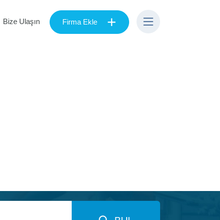
+
Bize Ulaşın
Firma Ekle