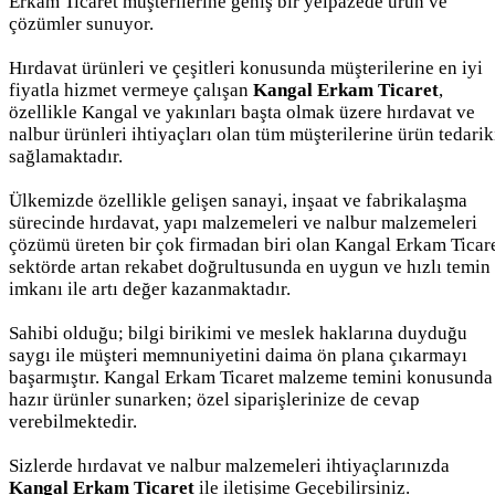
Erkam Ticaret müşterilerine geniş bir yelpazede ürün ve
çözümler sunuyor.
Hırdavat ürünleri ve çeşitleri konusunda müşterilerine en iyi
fiyatla hizmet vermeye çalışan
Kangal Erkam Ticaret
,
özellikle Kangal ve yakınları başta olmak üzere hırdavat ve
nalbur ürünleri ihtiyaçları olan tüm müşterilerine ürün tedarik
sağlamaktadır.
Ülkemizde özellikle gelişen sanayi, inşaat ve fabrikalaşma
sürecinde hırdavat, yapı malzemeleri ve nalbur malzemeleri
çözümü üreten bir çok firmadan biri olan Kangal Erkam Ticar
sektörde artan rekabet doğrultusunda en uygun ve hızlı temin
imkanı ile artı değer kazanmaktadır.
Sahibi olduğu; bilgi birikimi ve meslek haklarına duyduğu
saygı ile müşteri memnuniyetini daima ön plana çıkarmayı
başarmıştır. Kangal Erkam Ticaret malzeme temini konusunda
hazır ürünler sunarken; özel siparişlerinize de cevap
verebilmektedir.
Sizlerde hırdavat ve nalbur malzemeleri ihtiyaçlarınızda
Kangal Erkam Ticaret
ile iletişime Geçebilirsiniz.