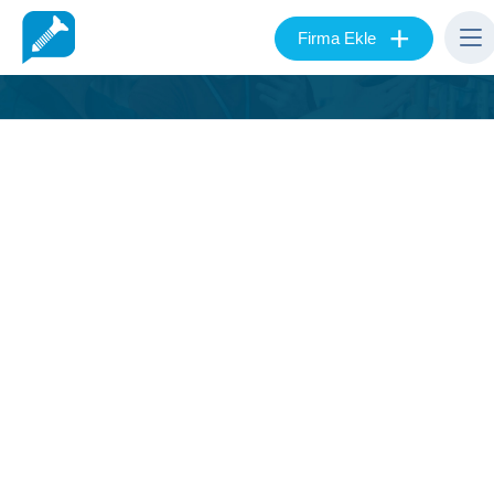
+
Firma Ekle