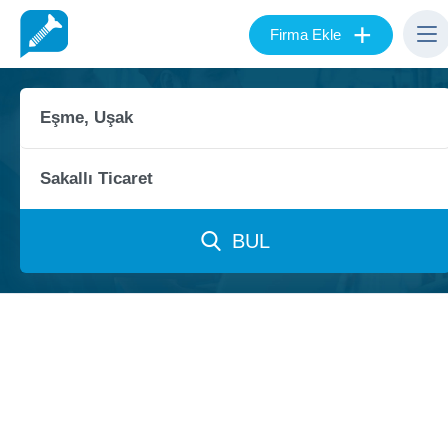
+
Firma Ekle
BUL