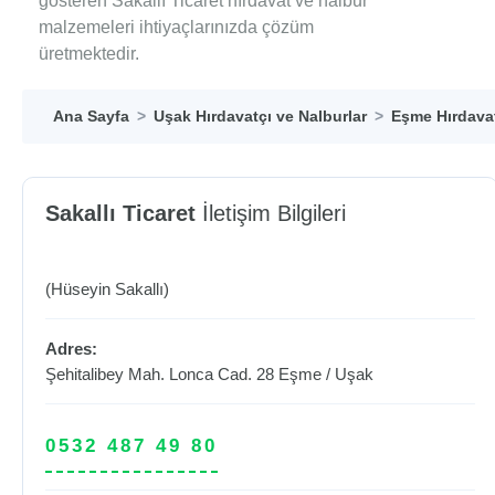
gösteren Sakallı Ticaret hırdavat ve nalbur
malzemeleri ihtiyaçlarınızda çözüm
üretmektedir.
Ana Sayfa
Uşak Hırdavatçı ve Nalburlar
Eşme Hırdavat
Sakallı Ticaret
İletişim Bilgileri
(Hüseyin Sakallı)
Adres:
Şehitalibey Mah. Lonca Cad. 28
Eşme
/
Uşak
0532 487 49 80