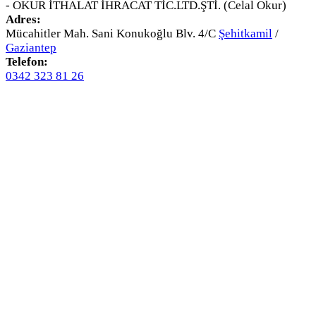
- OKUR İTHALAT İHRACAT TİC.LTD.ŞTİ. (Celal Okur)
Adres:
Mücahitler Mah. Sani Konukoğlu Blv. 4/C
Şehitkamil
/
Gaziantep
Telefon:
0342 323 81 26