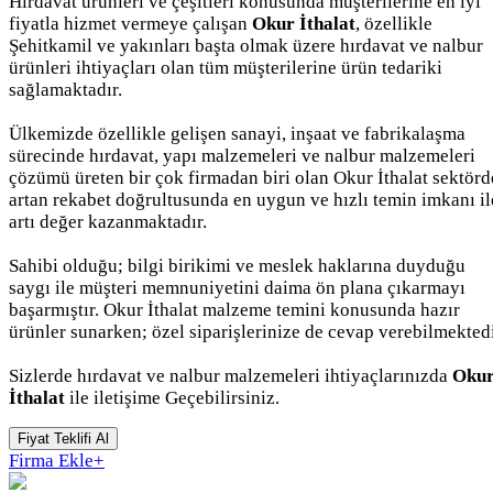
Hırdavat ürünleri ve çeşitleri konusunda müşterilerine en iyi
fiyatla hizmet vermeye çalışan
Okur İthalat
, özellikle
Şehitkamil ve yakınları başta olmak üzere hırdavat ve nalbur
ürünleri ihtiyaçları olan tüm müşterilerine ürün tedariki
sağlamaktadır.
Ülkemizde özellikle gelişen sanayi, inşaat ve fabrikalaşma
sürecinde hırdavat, yapı malzemeleri ve nalbur malzemeleri
çözümü üreten bir çok firmadan biri olan Okur İthalat sektörd
artan rekabet doğrultusunda en uygun ve hızlı temin imkanı il
artı değer kazanmaktadır.
Sahibi olduğu; bilgi birikimi ve meslek haklarına duyduğu
saygı ile müşteri memnuniyetini daima ön plana çıkarmayı
başarmıştır. Okur İthalat malzeme temini konusunda hazır
ürünler sunarken; özel siparişlerinize de cevap verebilmektedi
Sizlerde hırdavat ve nalbur malzemeleri ihtiyaçlarınızda
Oku
İthalat
ile iletişime Geçebilirsiniz.
Fiyat Teklifi Al
Firma Ekle
+