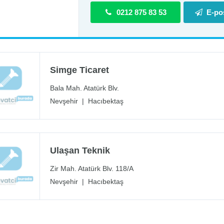
0212 875 83 53
E-po
Simge Ticaret
Bala Mah. Atatürk Blv.
Nevşehir
|
Hacıbektaş
Ulaşan Teknik
Zir Mah. Atatürk Blv. 118/A
Nevşehir
|
Hacıbektaş