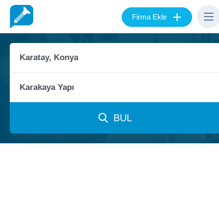
+
Firma Ekle
BUL