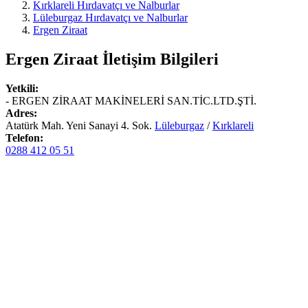
Kırklareli Hırdavatçı ve Nalburlar
Lüleburgaz Hırdavatçı ve Nalburlar
Ergen Ziraat
Ergen Ziraat
İletişim Bilgileri
Yetkili:
- ERGEN ZİRAAT MAKİNELERİ SAN.TİC.LTD.ŞTİ.
Adres:
Atatürk Mah. Yeni Sanayi 4. Sok.
Lüleburgaz
/
Kırklareli
Telefon:
0288 412 05 51