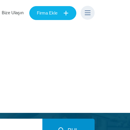
+
Bize Ulaşın
Firma Ekle