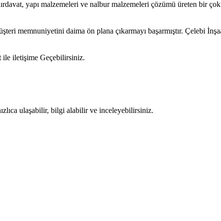
hırdavat, yapı malzemeleri ve nalbur malzemeleri çözümü üreten bir çok 
müşteri memnuniyetini daima ön plana çıkarmayı başarmıştır. Çelebi İnş
t
ile iletişime Geçebilirsiniz.
ıca ulaşabilir, bilgi alabilir ve inceleyebilirsiniz.