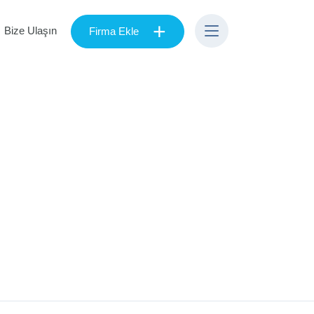
+
Bize Ulaşın
Firma Ekle