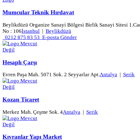
Mumcular Teknik Hırdavat
Beylikdüzü Organize Sanayi Bölgesi Birlik Sanayi Sitesi 1.Ca
No : 106
İstanbul
|
Beylikdüzü
0212 875 83 53
E-posta Gönder
Hesaplı Çarşı
Evren Paşa Mah. 5071 Sok. 2 Seyyarlar Apt.
Antalya
|
Serik
Kozan Ticaret
Merkez Mah. Çeşme Sok. 4
Antalya
|
Serik
Kıvranlar Yapı Market