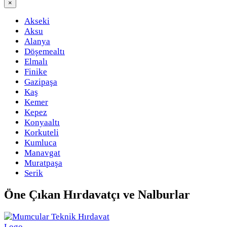
×
Akseki
Aksu
Alanya
Döşemealtı
Elmalı
Finike
Gazipaşa
Kaş
Kemer
Kepez
Konyaaltı
Korkuteli
Kumluca
Manavgat
Muratpaşa
Serik
Öne Çıkan
Hırdavatçı ve Nalburlar