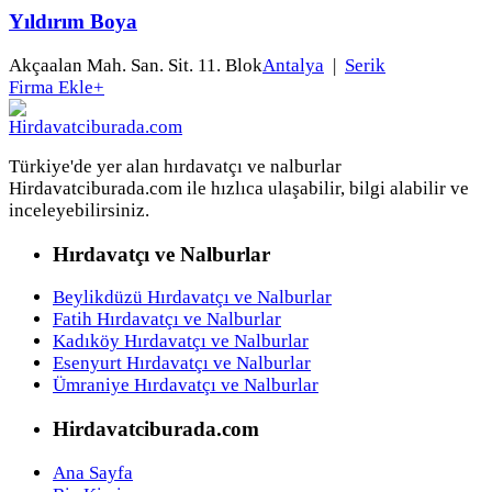
Yıldırım Boya
Akçaalan Mah. San. Sit. 11. Blok
Antalya
|
Serik
Firma Ekle
+
Türkiye'de yer alan hırdavatçı ve nalburlar
Hirdavatciburada.com ile hızlıca ulaşabilir, bilgi alabilir ve
inceleyebilirsiniz.
Hırdavatçı ve Nalburlar
Beylikdüzü Hırdavatçı ve Nalburlar
Fatih Hırdavatçı ve Nalburlar
Kadıköy Hırdavatçı ve Nalburlar
Esenyurt Hırdavatçı ve Nalburlar
Ümraniye Hırdavatçı ve Nalburlar
Hirdavatciburada.com
Ana Sayfa