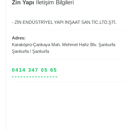
Zin Yapı
İletişim Bilgileri
- ZİN ENDÜSTRİYEL YAPI İNŞAAT SAN.TİC.LTD.ŞTİ.
Adres:
Karaköprü-Çankaya Mah. Mehmet Hafız Blv. Şanlıurfa
Şanlıurfa
/
Şanlıurfa
0414 347 05 65