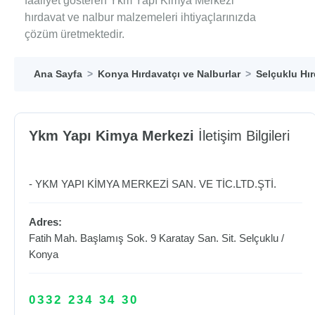
faaliyet gösteren Ykm Yapı Kimya Merkezi
hırdavat ve nalbur malzemeleri ihtiyaçlarınızda
çözüm üretmektedir.
Ana Sayfa
Konya Hırdavatçı ve Nalburlar
Selçuklu Hır
Ykm Yapı Kimya Merkezi
İletişim Bilgileri
- YKM YAPI KİMYA MERKEZİ SAN. VE TİC.LTD.ŞTİ.
Adres:
Fatih Mah. Başlamış Sok. 9 Karatay San. Sit.
Selçuklu
/
Konya
0332 234 34 30