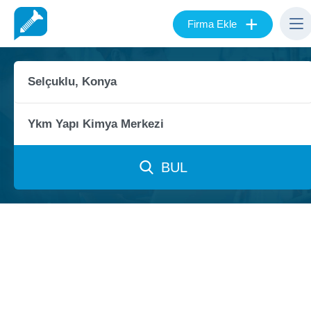
+
Firma Ekle
BUL