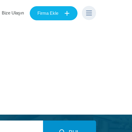
+
Bize Ulaşın
Firma Ekle