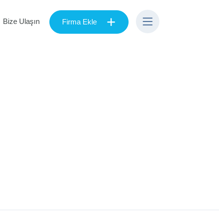
+
Bize Ulaşın
Firma Ekle