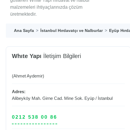
gösteren Whıte Yapı hırdavat ve nalbur
malzemeleri ihtiyaçlarınızda çözüm
üretmektedir.
Ana Sayfa
İstanbul Hırdavatçı ve Nalburlar
Eyüp Hırda
Whıte Yapı
İletişim Bilgileri
(Ahmet Aydemir)
Adres:
Alibeyköy Mah. Girne Cad. Mine Sok.
Eyüp
/
İstanbul
0212 538 00 86