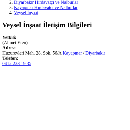
Diyarbakır Hırdavatçı ve Nalburlar
Kayapınar Hırdavatçı ve Nalburlar
Veysel İnşaat
Veysel İnşaat
İletişim Bilgileri
Yetkili:
(Ahmet Eren)
Adres:
Huzurevleri Mah. 28. Sok. 56/A
Kayapınar
/
Diyarbakır
Telefon:
0412 238 19 35