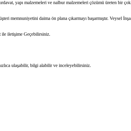
hırdavat, yapı malzemeleri ve nalbur malzemeleri çözümü üreten bir çok
müşteri memnuniyetini daima ön plana çıkarmayı başarmıştır. Veysel İnş
t
ile iletişime Geçebilirsiniz.
ıca ulaşabilir, bilgi alabilir ve inceleyebilirsiniz.