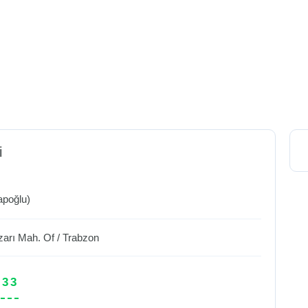
i
apoğlu)
zarı Mah.
Of
/
Trabzon
 33