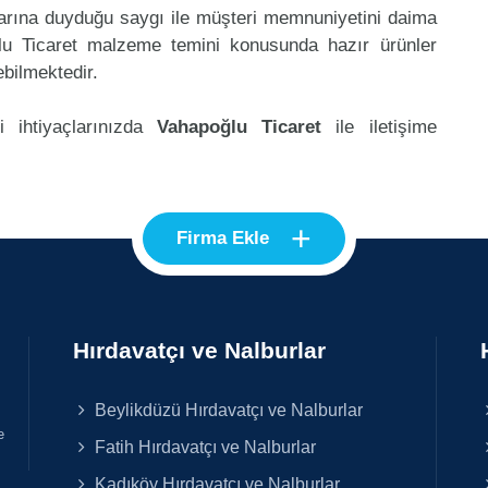
klarına duyduğu saygı ile müşteri memnuniyetini daima
lu Ticaret malzeme temini konusunda hazır ürünler
ebilmektedir.
i ihtiyaçlarınızda
Vahapoğlu Ticaret
ile iletişime
+
Firma Ekle
Hırdavatçı ve Nalburlar
Beylikdüzü Hırdavatçı ve Nalburlar
e
Fatih Hırdavatçı ve Nalburlar
Kadıköy Hırdavatçı ve Nalburlar